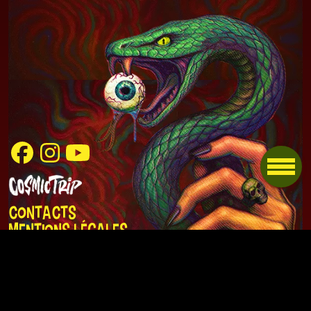
Contacts
Mentions légales
Politique de
confidentialité
Artworks : Zi Infams
Website : ZeHaunted