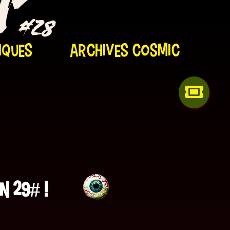
iques
Archives Cosmic
n 29# !