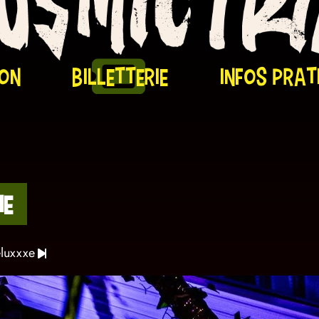
on
billetterie
infos prat
ie
eluxxxe