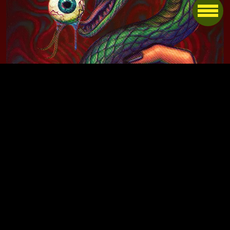
Contacts
Mentions légales
Politique de
confidentialité
Artworks : Zi Infams
Website : ZeHaunted
No Result