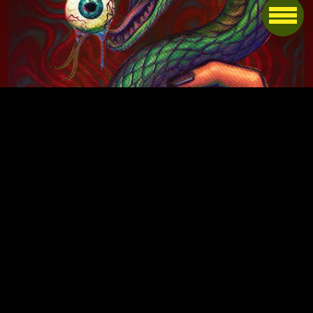
Contacts
Mentions légales
Politique de
confidentialité
Artworks : Zi Infams
Website : ZeHaunted
No Result