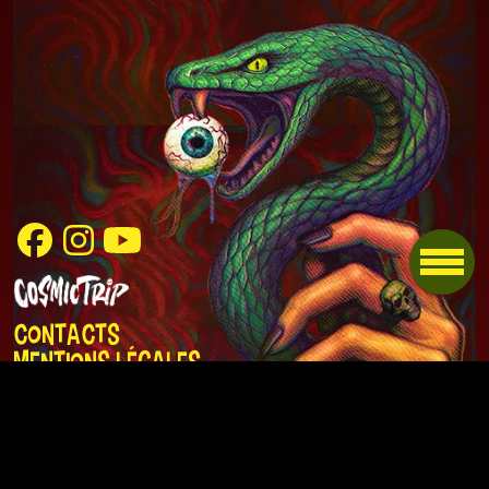
Contacts
Mentions légales
Politique de
confidentialité
Artworks : Zi Infams
Website : ZeHaunted